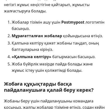
негізгі жұмыс кеңістігіне қайтарып, жұмысты
жалғастыруға болады.
Жобалар тізімін ашу үшін
Postmypost
логотипін
басыңыз.
Мұрағатталған жобалар
қойындысына өтіңіз.
Қалпына келтіру қажет жобаны таңдап, оның
баптауларына кіріңіз.
«Қалпына келтіру»
батырмасын басыңыз.
Жоба бүйірлік мәзірде пайда болады және
жұмыс істеу үшін қолжетімді болады.
Жобаға құқықтарды басқа
пайдаланушыға қалай беру керек?
Жобаны беру үшін пайдаланушыны командаға
қосыңыз, жалпы жобалар тізіміне өтіңіз, содан кейін