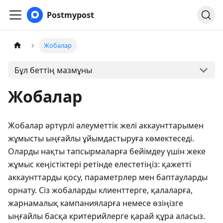
Postmypost
Жобалар
Бұл беттің мазмұны
Жобалар
Жобалар әртүрлі әлеуметтік желі аккаунттарымен
жұмысты ыңғайлы ұйымдастыруға көмектеседі.
Оларды нақты тапсырмаларға бейімдеу үшін жеке
жұмыс кеңістіктері ретінде елестетіңіз: қажетті
аккаунттарды қосу, параметрлер мен баптауларды
орнату. Сіз жобаларды клиенттерге, қалаларға,
жарнамалық кампанияларға немесе өзіңізге
ыңғайлы басқа критерийлерге қарай құра аласыз.