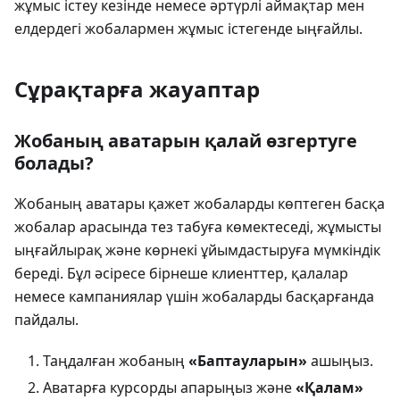
жұмыс істеу кезінде немесе әртүрлі аймақтар мен
елдердегі жобалармен жұмыс істегенде ыңғайлы.
Сұрақтарға жауаптар
Жобаның аватарын қалай өзгертуге
болады?
Жобаның аватары қажет жобаларды көптеген басқа
жобалар арасында тез табуға көмектеседі, жұмысты
ыңғайлырақ және көрнекі ұйымдастыруға мүмкіндік
береді. Бұл әсіресе бірнеше клиенттер, қалалар
немесе кампаниялар үшін жобаларды басқарғанда
пайдалы.
Таңдалған жобаның
«Баптауларын»
ашыңыз.
Аватарға курсорды апарыңыз және
«Қалам»