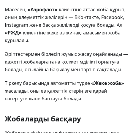
Мәселен,
«Аэрофлот»
клиентіне аттас жоба құрып,
оның әлеуметтік желілерін — ВКонтакте, Facebook,
Instagram және басқа желілерді қосуға болады. Ал
«РЖД»
клиентіне жеке өз жинақтамасымен жоба
құрылады.
Әріптестермен бірлесіп жұмыс жасау оңайланады —
қажетті жобаларға ғана қолжетімділікті орнатуға
болады, осылайша бақылау мен тәртіп сақталады.
Тіркелу барысында автоматты түрде
«Жеке жоба»
жасалады, оны өз қажеттіліктеріңізге қарай
өзгертуге және баптауға болады.
Жобаларды басқару