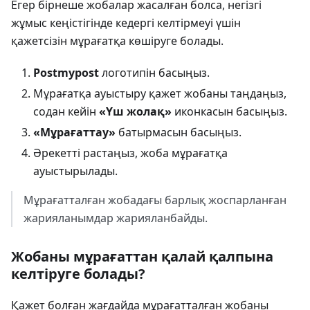
Егер бірнеше жобалар жасалған болса, негізгі
жұмыс кеңістігінде кедергі келтірмеуі үшін
қажетсізін мұрағатқа көшіруге болады.
Postmypost
логотипін басыңыз.
Мұрағатқа ауыстыру қажет жобаны таңдаңыз,
содан кейін
«Үш жолақ»
иконкасын басыңыз.
«Мұрағаттау»
батырмасын басыңыз.
Әрекетті растаңыз, жоба мұрағатқа
ауыстырылады.
Мұрағатталған жобадағы барлық жоспарланған
жарияланымдар жарияланбайды.
Жобаны мұрағаттан қалай қалпына
келтіруге болады?
Қажет болған жағдайда мұрағатталған жобаны