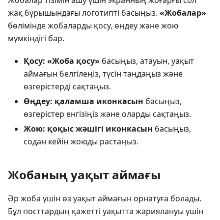
Жобалар тізімін ашу үшін экранның жоғарғы сол
жақ бұрышындағы логотипті басыңыз.
«Жобалар»
бөлімінде жобаларды қосу, өңдеу және жою
мүмкіндігі бар.
Қосу:
«Жоба қосу»
басыңыз, атауын, уақыт
аймағын белгілеңіз, түсін таңдаңыз және
өзгерістерді сақтаңыз.
Өңдеу:
қаламша иконкасын
басыңыз,
өзгерістер енгізіңіз және оларды сақтаңыз.
Жою:
қоқыс жәшігі иконкасын
басыңыз,
содан кейін жоюды растаңыз.
Жобаның уақыт аймағы
Әр жоба үшін өз уақыт аймағын орнатуға болады.
Бұл посттардың қажетті уақытта жариялануы үшін