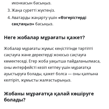
иконкасын басыңыз.
Жаңа суретті жүктеңіз.
Аватарды жаңарту үшін
«Өзгерістерді
сақтаңыз»
басыңыз.
Неге жобалар мұрағаты қажет?
Жобалар мұрағаты жұмыс кеңістігінде тәртіпті
сақтауға және деректерді жоюсыз сақтауға
көмектеседі. Егер жоба уақытша пайдаланылмаса,
оны интерфейсті кезіп кетпеу үшін мұрағатқа
ауыстыруға болады, қажет болса — оны қалпына
келтіріп, жұмысты жалғастырыңыз.
Жобаны мұрағатқа қалай көшіруге
болады?