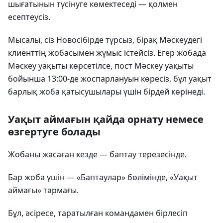
шығатынын түсінуге көмектеседі — қолмен
есептеусіз.
Мысалы, сіз Новосібірде тұрсыз, бірақ Мәскеудегі
клиенттің жобасымен жұмыс істейсіз. Егер жобада
Мәскеу уақыты көрсетілсе, пост Мәскеу уақыты
бойынша 13:00-де жоспарлануын көресіз, бұл уақыт
барлық жоба қатысушылары үшін бірдей көрінеді.
Уақыт аймағын қайда орнату немесе
өзгертуге болады
Жобаны жасаған кезде — баптау терезесінде.
Бар жоба үшін — «Баптаулар» бөлімінде, «Уақыт
аймағы» тармағы.
Бұл, әсіресе, таратылған командамен бірлесіп