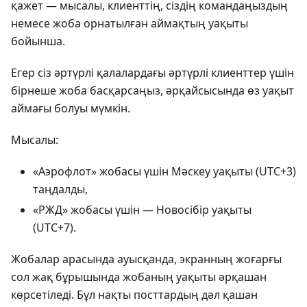
қажет — мысалы, клиенттің, сіздің командаңыздың
немесе жоба орнатылған аймақтың уақыты
бойынша.
Егер сіз әртүрлі қалалардағы әртүрлі клиенттер үшін
бірнеше жоба басқарсаңыз, әрқайсысында өз уақыт
аймағы болуы мүмкін.
Мысалы:
«Аэрофлот» жобасы үшін Мәскеу уақыты (UTC+3)
таңдалды,
«РЖД» жобасы үшін — Новосібір уақыты
(UTC+7).
Жобалар арасында ауысқанда, экранның жоғарғы
сол жақ бұрышында жобаның уақыты әрқашан
көрсетіледі. Бұл нақты посттардың дәл қашан